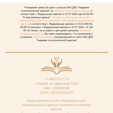
*Направляя заявку Вы даёте согласие АНО ДПО "Академия
психологической практики" на
обработку персональных данных
, в
соответствии с Федеральным законом от 27.07.2006 года №152-ФЗ
"О персональных данных",
согласие на получение новостной и
рекламной рассылки и на связанную с ней обработку персональных
данных
, в соответствии с Федеральным законом от 13.03.2006 No
38-ФЗ «О рекламе» и Федеральным законом от 07.07.2003 г. N 126-
ФЗ «О связи», на условиях и для целей указанных
Политикой
конфиденциальности
. Вы также подтверждаете, что ознакомлены с
условиями
публичной оферты
, опубликованной на сайте АНО ДПО
"Академия психологической практики"
+7 908 876 17 71
г. Тюмень, ул. Широтная 138/4
ИНН: 7203452189
ОГРН: 1187232015574
Представленная на сайте информация носит
информационный характер и не является публичной
офертой.