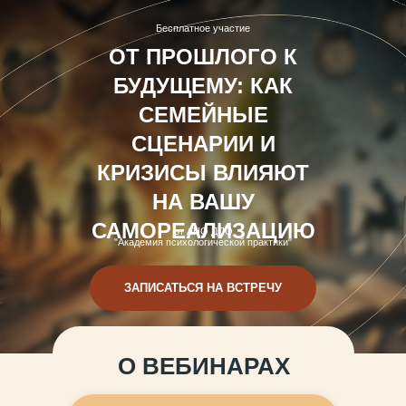
Бесплатное участие
ОТ ПРОШЛОГО К
БУДУЩЕМУ: КАК
СЕМЕЙНЫЕ
СЦЕНАРИИ И
КРИЗИСЫ ВЛИЯЮТ
НА ВАШУ
САМОРЕАЛИЗАЦИЮ
от АНО ДПО
"Академия психологической практики"
ЗАПИСАТЬСЯ НА ВСТРЕЧУ
О ВЕБИНАРАХ