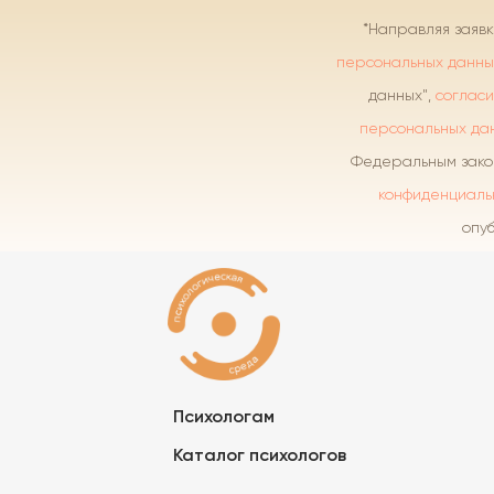
*Направляя заяв
персональных данны
данных",
согласи
персональных да
Федеральным законо
конфиденциаль
опу
Психологам
Каталог психологов