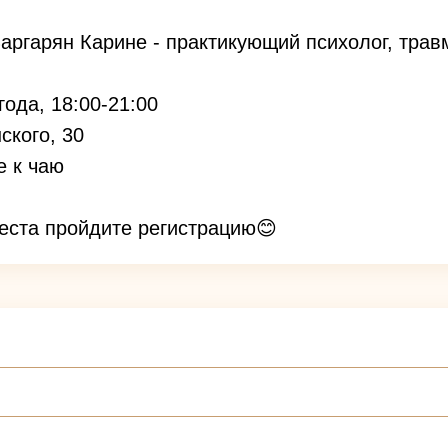
 Заргарян Карине - практикующий психолог, трав
года, 18:00-21:00
ского, 30
е к чаю
еста пройдите регистрацию😊