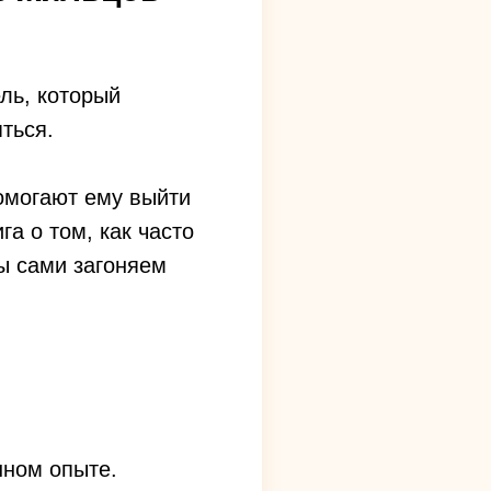
ль, который
ться.
омогают ему выйти
га о том, как часто
ы сами загоняем
нном опыте.