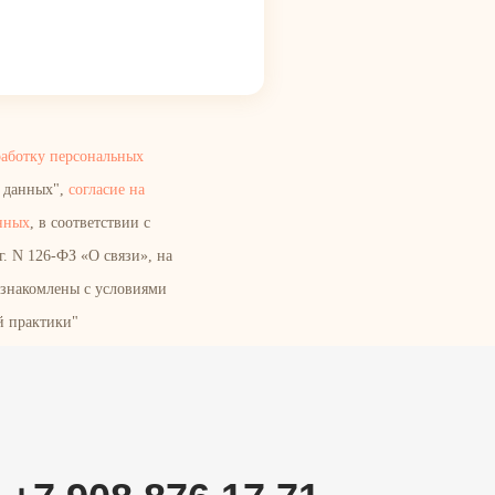
работку персональных
х данных",
согласие на
нных
, в соответствии с
. N 126-ФЗ «О связи», на
ознакомлены с условиями
й практики"