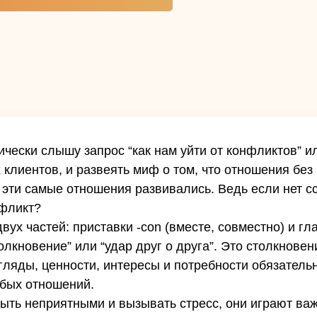
ески слышу запрос “как нам уйти от конфликтов” или
 клиентов, и развеять миф о том, что отношения без
эти самые отношения развивались. Ведь если нет ссо
нфликт?
двух частей: приставки -con (вместе, совместно) и глаг
толкновение” или “удар друг о друга”. Это столкнове
гляды, ценности, интересы и потребности обязательн
юбых отношений.
быть неприятными и вызывать стресс, они играют ва